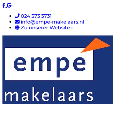
024 373 3731
info@empe-makelaars.nl
Zu unserer Website ›