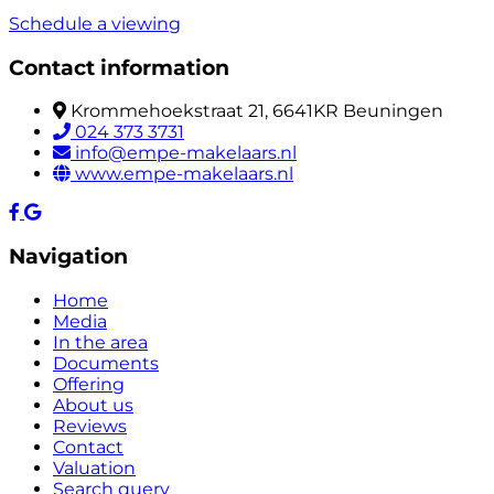
Schedule a viewing
Contact information
Krommehoekstraat 21, 6641KR Beuningen
024 373 3731
info@empe-makelaars.nl
www.empe-makelaars.nl
Navigation
Home
Media
In the area
Documents
Offering
About us
Reviews
Contact
Valuation
Search query