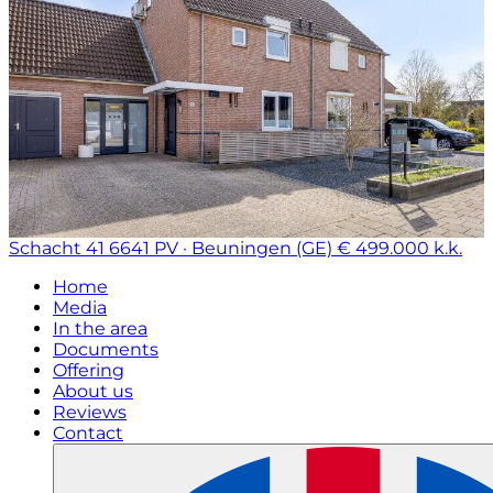
Schacht 41
6641 PV · Beuningen (GE)
€ 499.000 k.k.
Home
Media
In the area
Documents
Offering
About us
Reviews
Contact