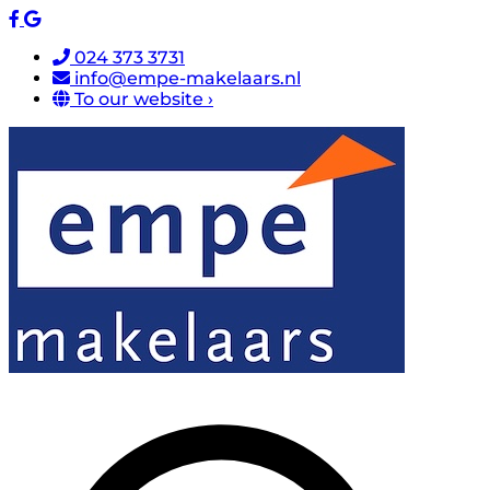
024 373 3731
info@empe-makelaars.nl
To our website ›