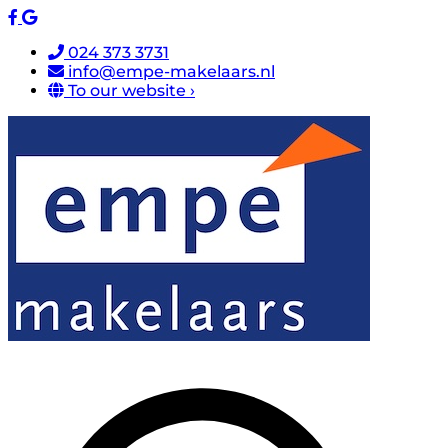
024 373 3731
info@empe-makelaars.nl
To our website ›