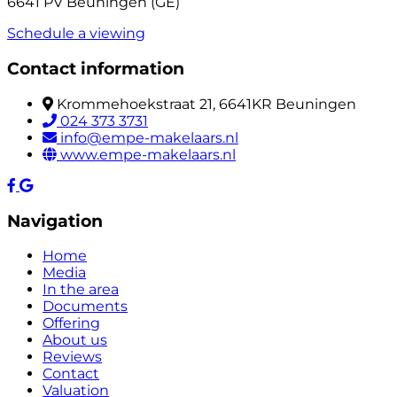
6641 PV Beuningen (GE)
Schedule a viewing
Contact information
Krommehoekstraat 21, 6641KR Beuningen
024 373 3731
info@empe-makelaars.nl
www.empe-makelaars.nl
Navigation
Home
Media
In the area
Documents
Offering
About us
Reviews
Contact
Valuation