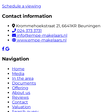
Schedule a viewing
Contact information
Krommehoekstraat 21, 6641KR Beuningen
024 373 3731
info@empe-makelaars.nl
www.empe-makelaars.nl
Navigation
Home
Media
In the area
Documents
Offering
About us
Reviews
Contact
Valuation
Search query