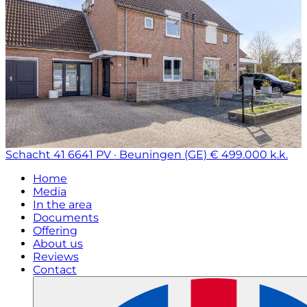
Schacht 41
6641 PV · Beuningen (GE)
€ 499.000 k.k.
Home
Media
In the area
Documents
Offering
About us
Reviews
Contact