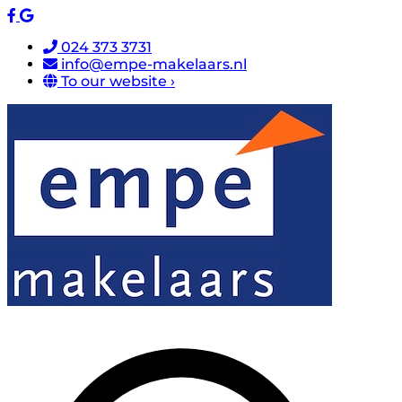
024 373 3731
info@empe-makelaars.nl
To our website ›